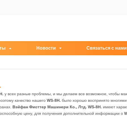
ты
Новости
Связаться с нами
.
H.
у всех разные проблемы, и мы делаем все возможное, чтобы ма
поэтому качество нашего
WS-8H.
было хорошо воспринято многими 
ранах.
Вэйфан Фисттер Машинери Ко., Лтд.
WS-8H.
имеют характ
тоспособную цену, для получения дополнительной информации о
W