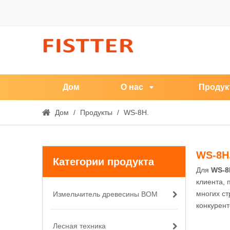
Дом
О нас
Продук
Дом
/
Продукты
/
WS-8H.
WS-8H
Категории продукта
Для
WS-8
клиента, 
многих ст
Измельчитель древесины ВОМ
конкурен
Лесная техника