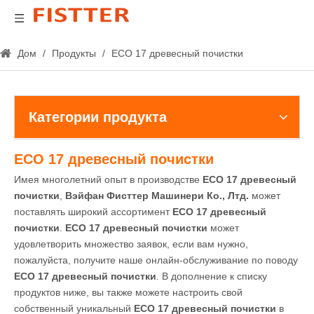
Дом
/
Продукты
/
ECO 17 древесный почистки
Категории продукта
ECO 17 древесный почистки
Имея многолетний опыт в производстве
ECO 17 древесный
почистки
,
Вэйфан Фисттер Машинери Ко., Лтд.
может
поставлять широкий ассортимент
ECO 17 древесный
почистки
.
ECO 17 древесный почистки
может
удовлетворить множество заявок, если вам нужно,
пожалуйста, получите наше онлайн-обслуживание по поводу
ECO 17 древесный почистки
. В дополнение к списку
продуктов ниже, вы также можете настроить свой
собственный уникальный
ECO 17 древесный почистки
в