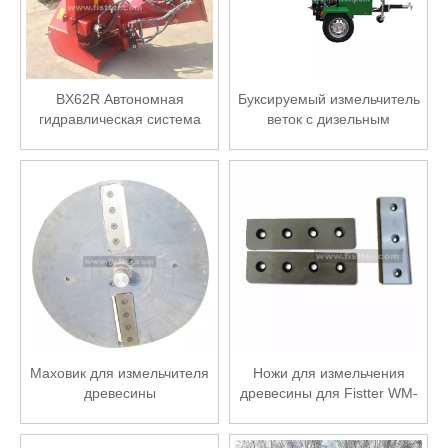
BX62R Автономная
Буксируемый измельчитель
гидравлическая система
веток с дизельным
ВОМ Дробилка для
двигателем мощностью 18
древесины
л.с.
Маховик для измельчителя
Ножи для измельчения
древесины
древесины для Fistter WM-
8H и WM-8M