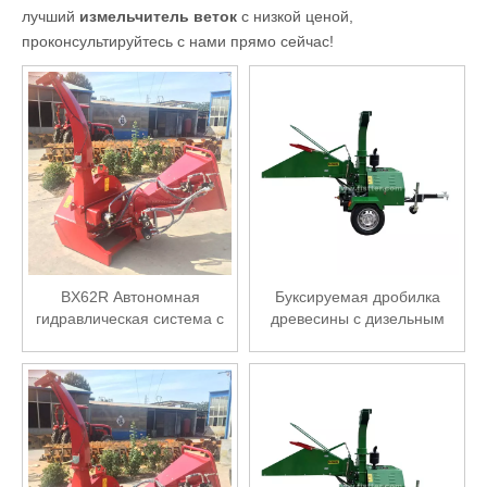
лучший
измельчитель веток
с низкой ценой,
проконсультируйтесь с нами прямо сейчас!
BX62R Автономная
Буксируемая дробилка
гидравлическая система с
древесины с дизельным
валом отбора мощности
двигателем мощностью 18
для измельчения
л.с.
древесины