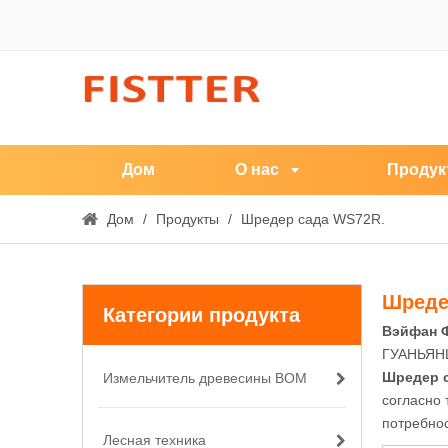
Дом
О нас
Продук
Дом
/
Продукты
/
Шредер сада WS72R.
Шреде
Категории продукта
Вэйфан Ф
ГУАНЬЯНЦ
Шредер 
Измельчитель древесины ВОМ
согласно 
потребнос
Лесная техника