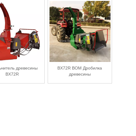
ьчитель древесины
BX72R ВОМ Дробилка
BX72R
древесины