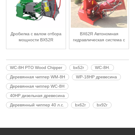
Дробилка с валом отбора
BX62R Автономная
мощности BX52R
гидравлическая система с
валом отбора мощности
для измельчения
древесины
WC-8H PTO Wood Chipper
bx52r
WC-8H.
Деревянная чиппер WM-8H
WP-18HP древесина
Деревянная чиппер WC-8H
40HP дизельная древесина
Деревянный чиппер 40 л.с.
bx62r
bx92r